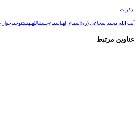
تذکرات
آیت الله محمد شجاعی (ره)
اسماء الهی
اسماءحسنی
الله
بهشت
توحید
جوار 
عناوین مرتبط