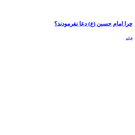
چرا امام حسین (ع) دعا نفرمودند؟
فیلم