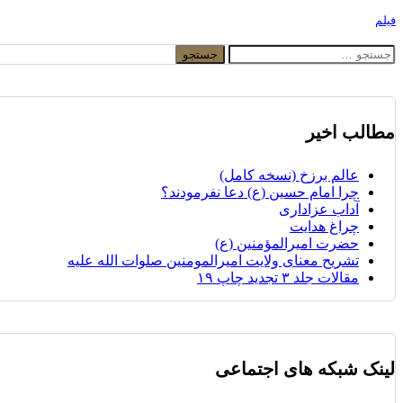
فیلم
جستجو
برای:
مطالب اخیر
عالم برزخ (نسخه کامل)
چرا امام حسین (ع) دعا نفرمودند؟
آداب عزاداری
چراغ هدایت
حضرت امیرالمؤمنین (ع)
تشریح معنای ولایت امیرالمومنین صلوات الله علیه
مقالات جلد ۳ تجدید چاپ ۱۹
لینک شبکه های اجتماعی