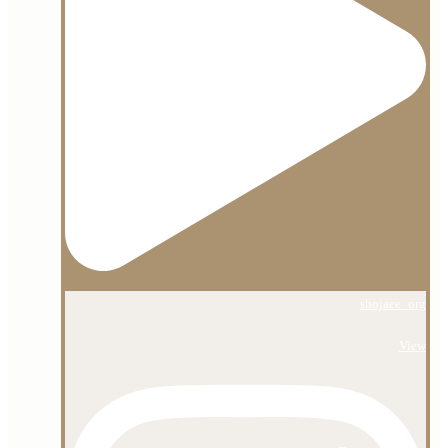
shojaee_org
View