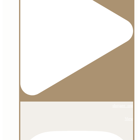
shojaee_org
View