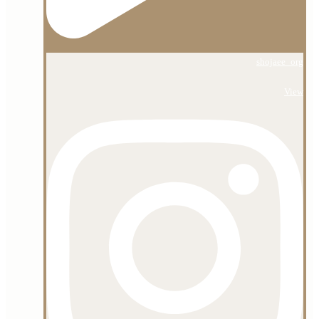
shojaee_org
View