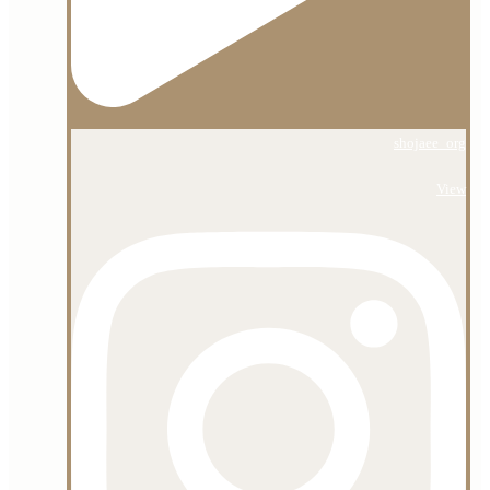
shojaee_org
View