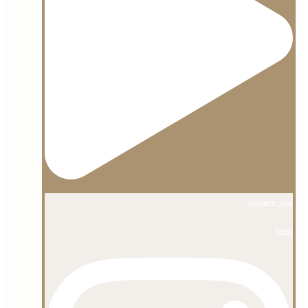
shojaee_org
View