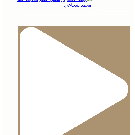
 محضر نور
ح حال
اینستاگرام
لاعیه
باره مرکز نشر