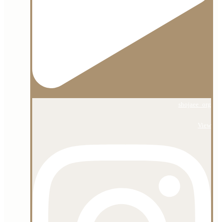
shojaee_org
View