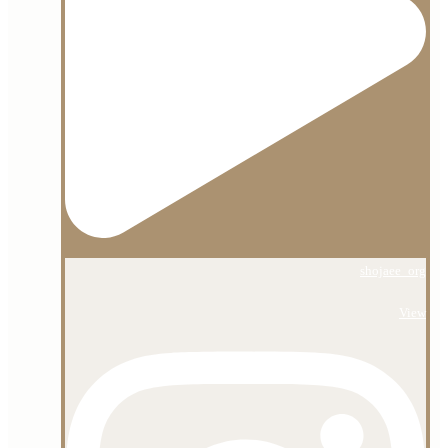
shojaee_org
View