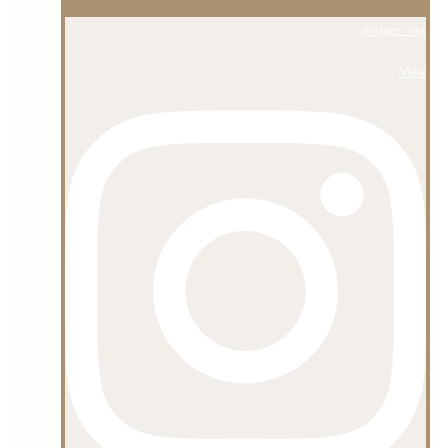
shojaee_org
View