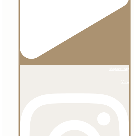
shojaee_org
View