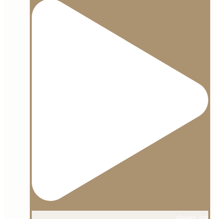
shojaee_org