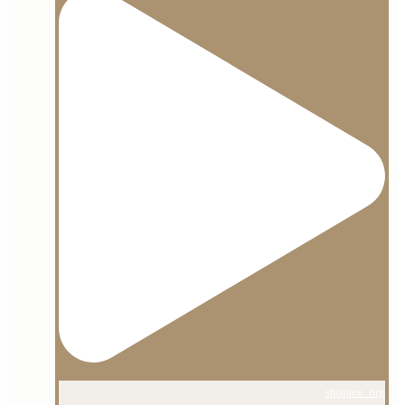
shojaee_org