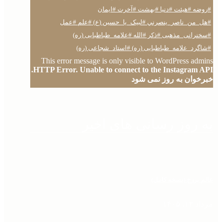
This error message is only visible to WordPress admins
HTTP Error. Unable to connect to the Instagram API.
خبرخوان به روز نمی شود
به روز رسانی های اخیر
عالم برزخ (نسخه کامل)
مرداد ۱۳, ۱۴۰۵