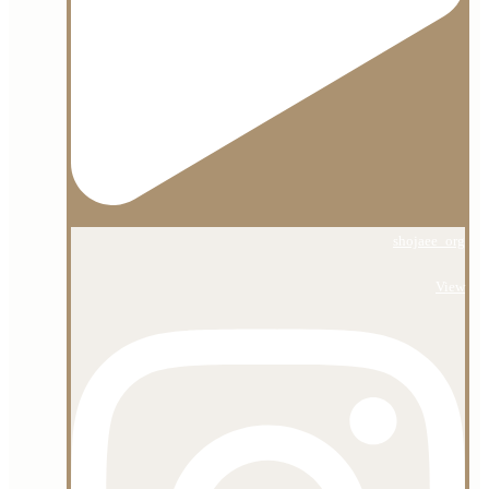
shojaee_org
View