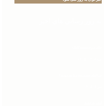
به روز رسانی های اخیر
عالم برزخ (نسخه کامل)
مرداد ۱۳, ۱۴۰۵
چرا امام حسین (ع) دعا نفرمودند؟
تیر ۴, ۱۴۰۵
آداب عزاداری