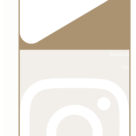
shojaee_org
View