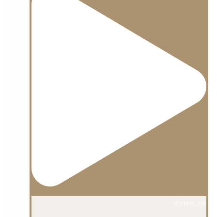
shojaee_org