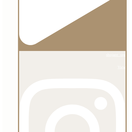
shojaee_org
View