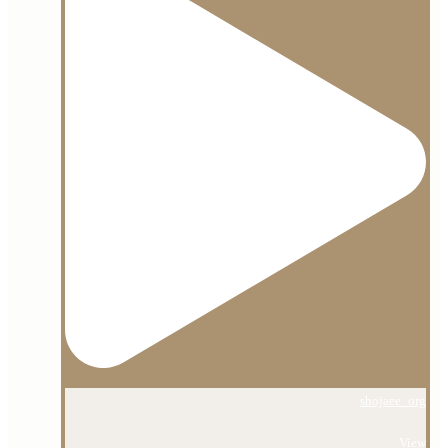
shojaee_org
View