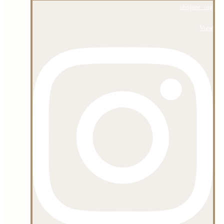
shojaee_org
View