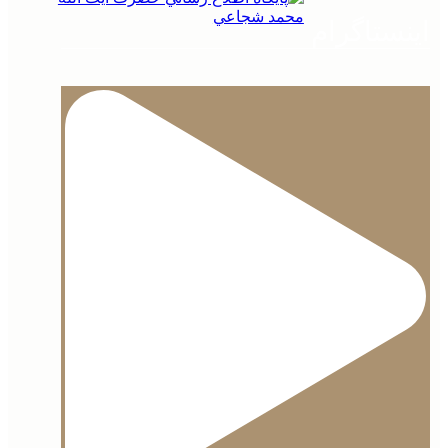
 محضر نور
ح حال
اینستاگرام
لاعیه
باره مرکز نشر