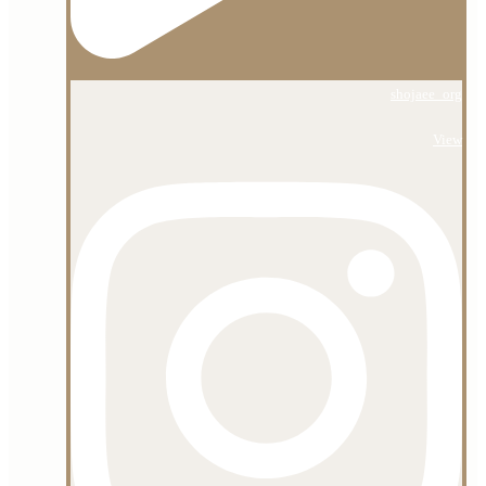
shojaee_org
View