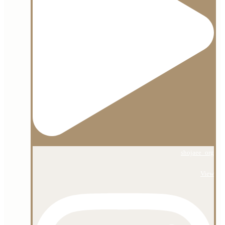
shojaee_org
View