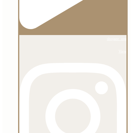
shojaee_org
View