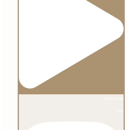
shojaee_org
View