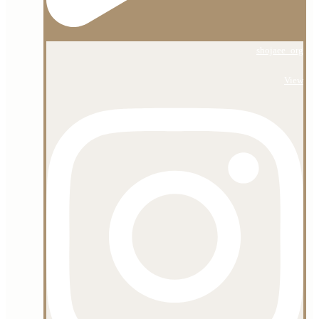
shojaee_org
View