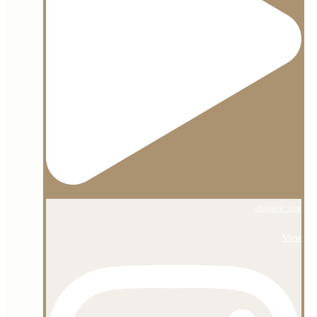
shojaee_org
View