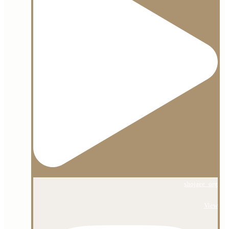
shojaee_org
View