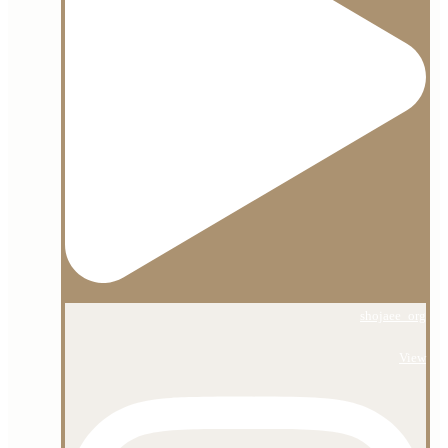
shojaee_org
View