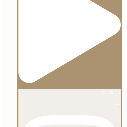
shojaee_org
View