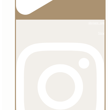
shojaee_org
View