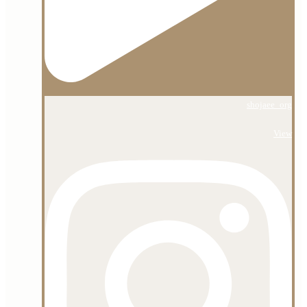
shojaee_org
View