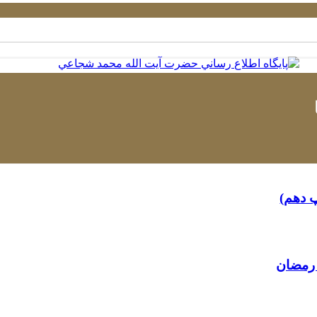
 دهم)
 رمضان