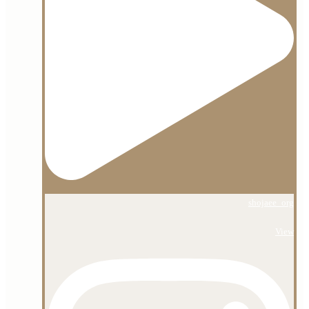
shojaee_org
View