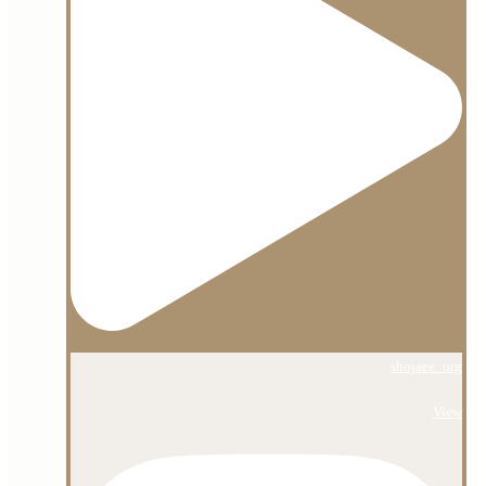
shojaee_org
View