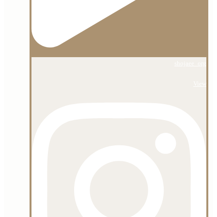
shojaee_org
View