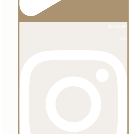
shojaee_org
View