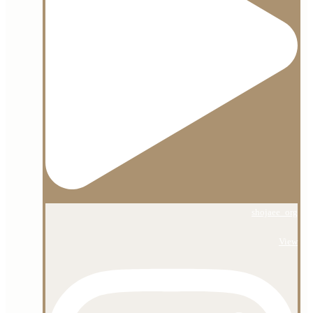
shojaee_org
View