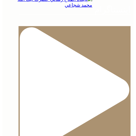
 محضر نور
ح حال
اینستاگرام
لاعیه
باره مرکز نشر