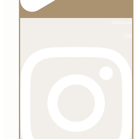
shojaee_org
View