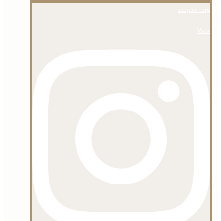
shojaee_org
View