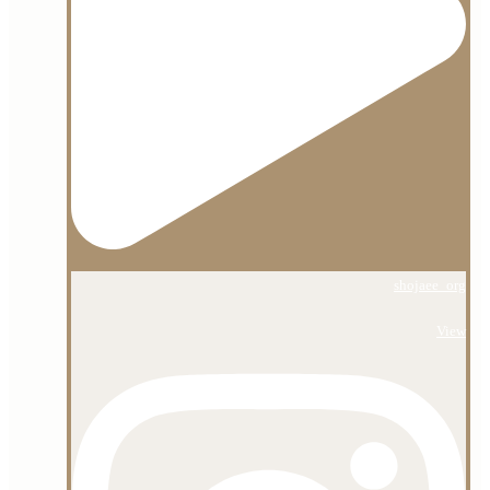
shojaee_org
View