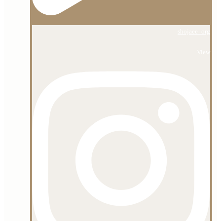
shojaee_org
View