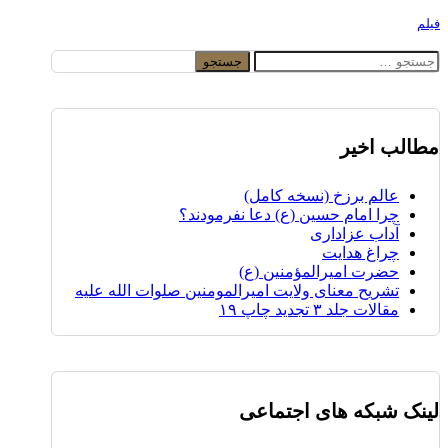
فیلم
جستجو
برای:
مطالب اخیر
عالم برزخ (نسخه کامل)
چرا امام حسین (ع) دعا نفرمودند؟
آداب عزاداری
چراغ هدایت
حضرت امیرالمؤمنین (ع)
تشریح معنای ولایت امیرالمومنین صلوات الله علیه
مقالات جلد ۳ تجدید چاپ ۱۹
لینک شبکه های اجتماعی