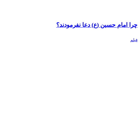
چرا امام حسین (ع) دعا نفرمودند؟
فیلم