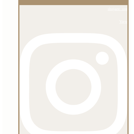
shojaee_org
View