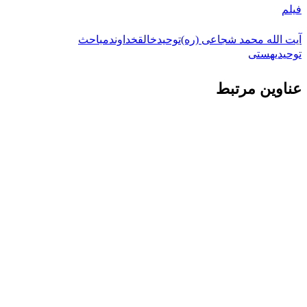
فیلم
آیت الله محمد شجاعی (ره)
توحید
خالق
خداوند
مباحث
توحیدی
هستی
عناوین مرتبط