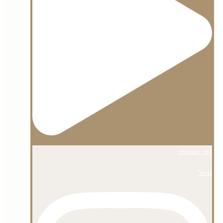
shojaee_org
View