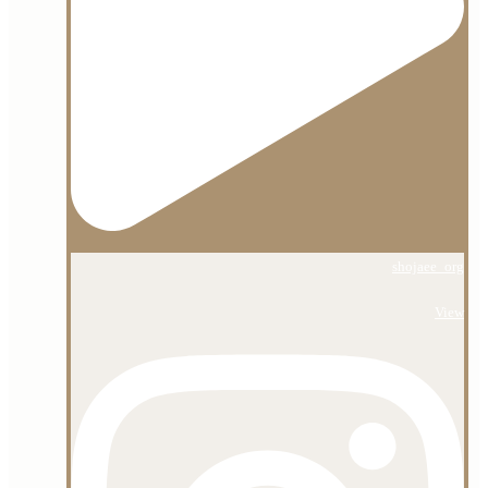
shojaee_org
View