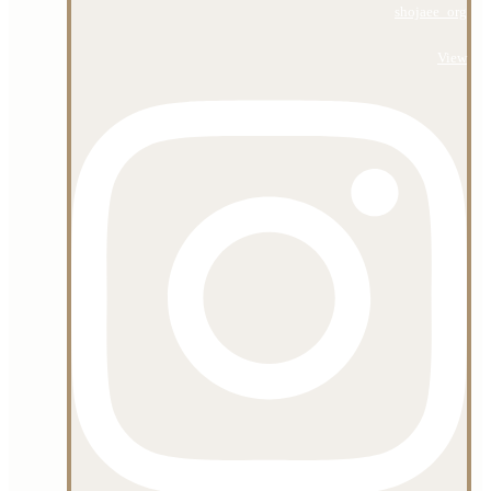
shojaee_org
View