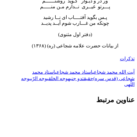
ور در و دیـوار گـوید روشنــــــم
پـــرتو غیــری نــدارم مـن منـــــم
پـس بگوید آفتــــاب ای نــا رشید
چونکه من غـــارب شوم آیــد پدیــد
(دفتر اول مثنوی)
از بیانات حضرت علامه شجاعی (ره) (۱۳۶۸)
تذکرات
آیت الله محمد شجاعی
استاد محمد شجاعی
استاد محمد
شجاعی (قدس سره)
حقیقت
دو جنبه
وجه الخلقی
وجه الرّبی
وجه
اللّهی
عناوین مرتبط