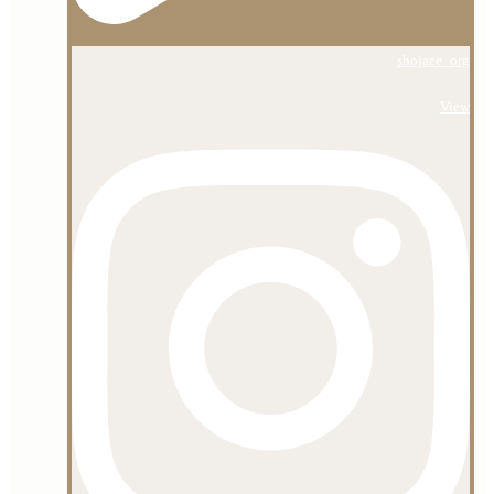
shojaee_org
View