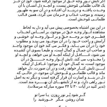
اگر تابشِ نــورِ وجه حــق از موجود گرفته شود، خودِ آن جــز
یک قالب ظلمانی مُوحش نیست. و آنچــه دل انسـان با آن
وحــدت یافتــه و دربنـــد آن افتـاده و در آن سو به ظهــور
رسیده، و موجب عـذاب و حـرمان می گردد، همین قـالب
ظلمانــی مُوحـش است.
در این بین اشتباه بخصوصی پیش می آید و دل به لحاظ
مشاهده انــوار وجـه حـقّ در موجود، بر اســـاس انجــذاب
فطـــری خود بر وجـــه حـقّ و بر انــوار وجــه او، خوشـی و
آرامش و راحت خــود را در آن موجــود می بینـد و مطلوب
خود را در آن می یــابد، و فکــر می کند خودِ آن موجود واجــد
و صاحب آن جمـال و کمال است، و طبعـا بسوی آن کشیـده
می شود، غـــــافـل از اینکه آنچــه او می خواهد، و آنچــه او
را مجــذوب می کند، تابش انــوار وجـه حــــــــقّ در آن
موجود است، نه کمـال خود آن موجود؛ غــافـل از اینکه
ایــــن تابش کنــار خواهد رفت و در آن صورت، دل خواهد
ماند و قالب ظلمانــی و مُــوحش آن موجود، در حالــی که
دل در بنـــد و اسارت آن قرار گرفته است و دیگر نه به اصل
نــور راهی دارد، و نه از تابشهـــای آن بهـــــره مند است.
(تدبر کنید در آیات ۳۰ تا ۳۴ سوره مبارکه مرسلات).
گــر شود پُـر نور روزن یـا سرا تو
مَدان روشن مـگر خــورشید را