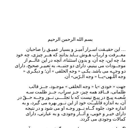
بسم الله الرحمن الرحیم
… این حقیـقت اسـرار آمیـز و بسیار عمیـق را صاحبان
معــرفت و اربـاب هـوش بــاید بدانند که هــر چیزی، چه خود
ما، چه این، چه آن، و بدون استثناء، آنچه در این عالــم از
موجــودات می بینیم، دارای دو جنبــه، به تعبیـر صحیح، دارای
دو وجــه می باشد. یکـی « وجه الخلقی » آن؛ و دیگـری «
وجه اللّـهی»یــا « وجه الـرّبی» آن.
جهت « خودی »یا « وجه الخلقی » موجـود، جــز قالب
ظلمانی، فــاقد همه چیز، جـز سراب، جــز ظلمت سـه
شُعبـه پیـچ در پیـچ نیست که با تجلّــــی نــور وجــه حــقّ در
آن، به اندازه قابلیــّت خود از این نــور بهره می گیرد، و به
اندازه خود، جلوه گــاه نــور وجـه او می شود و در نتیجه
دارای خیـر و خوبی، و آثــار وجودی، و به عبارتی، دارای
کمالات وجودی می گردد.