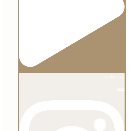
shojaee_org
View