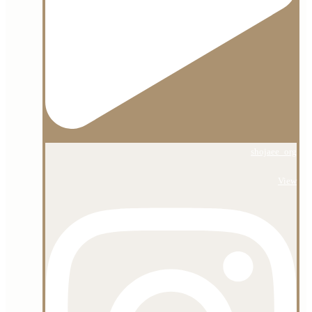
shojaee_org
View