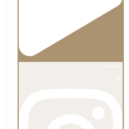
shojaee_org
View