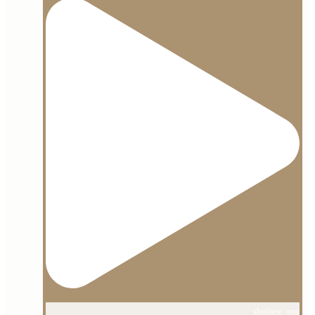
shojaee_org