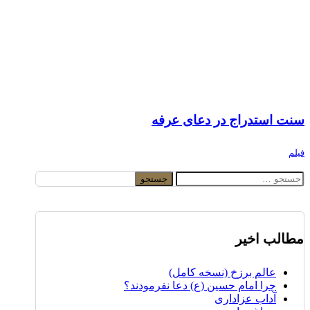
سنت استدراج در دعای عرفه
فیلم
جستجو
برای:
مطالب اخیر
عالم برزخ (نسخه کامل)
چرا امام حسین (ع) دعا نفرمودند؟
آداب عزاداری