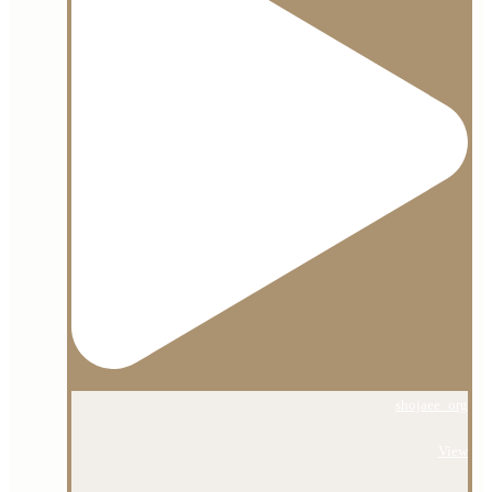
shojaee_org
View