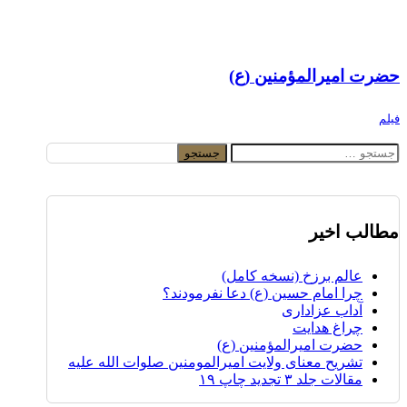
حضرت امیرالمؤمنین (ع)
فیلم
جستجو
برای:
مطالب اخیر
عالم برزخ (نسخه کامل)
چرا امام حسین (ع) دعا نفرمودند؟
آداب عزاداری
چراغ هدایت
حضرت امیرالمؤمنین (ع)
تشریح معنای ولایت امیرالمومنین صلوات الله علیه
مقالات جلد ۳ تجدید چاپ ۱۹