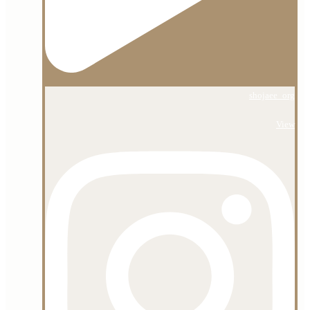
shojaee_org
View