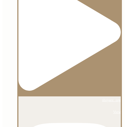
shojaee_org
View