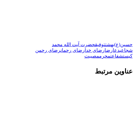
 محضر نور
ح حال
لاعیه
باره مرکز نشر
حسین(ع)
بهشت
توفیق
حضرت آیت الله محمد
شجاعی
دعا
رضا
رضای خدا
رضای رحمان
رضای رحمن
کیست
شفاعت
محرم
مصیبت
عناوین مرتبط