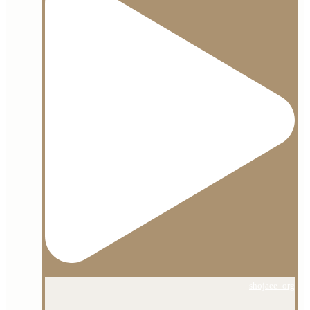
shojaee_org