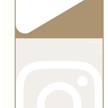
shojaee_org
View