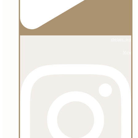
shojaee_org
View