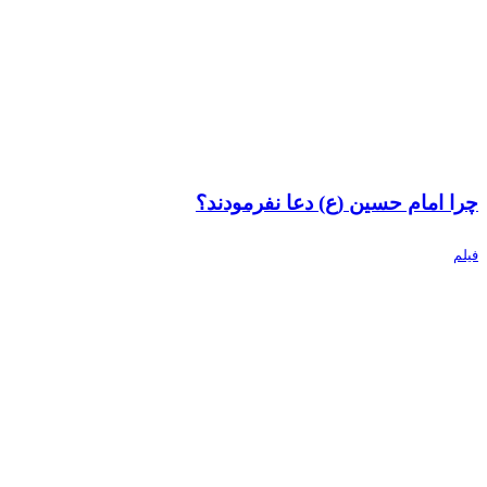
چرا امام حسین (ع) دعا نفرمودند؟
فیلم