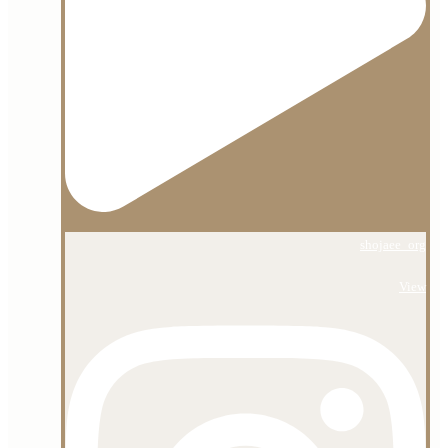
shojaee_org
View