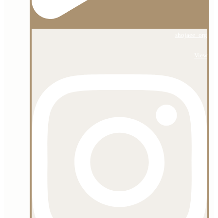
shojaee_org
View