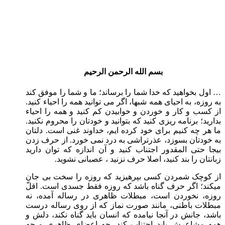
بسم الله الرحمن الرحیم
… اول بخواهید که خدا شما را برساند؛ ما و شما را موفق کند
به روزه، به احیای همه شبها، اگر می توانید همه را احیاء کنید.
از کسب و کار و خوردن و خوابیدن کم کنید و همه را احیاء
بدارید؛ برنامه ریزی کنید که بتوانید و خودتان را محروم نکنید.
ما هر چه کنیم برای خود کرده ایم، خداوند غنی است. دلتان
به خودتان بسوزد، عذرتراشی به درد نمی خورد. از حرف زدن
بیجا حتی المقدور اجتناب کنید و آن اندازه که توان دارید
زبانتان را بند کنید، اصلا حرف نزنید ، عصبانی نشوید.
از کوچک شمردن کسی بپرهیزید که روزه را سخت بی جان
میکند؛ اگر حرف گناه باشد که روزه فقط جسدی است. اقلّ
روزه، نخوردن است، مبطلات ظاهری در رساله آمده، نه
مبطلات باطنی، مانند صورت نماز که از روی رساله درست
باشد، جانش در آنجا نیامده که انسان باید گناه نکند، دلش و
همه مشاعرش باید اجتناب کند، چه اعضای ظاهری و چه