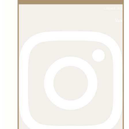
shojaee_org
View