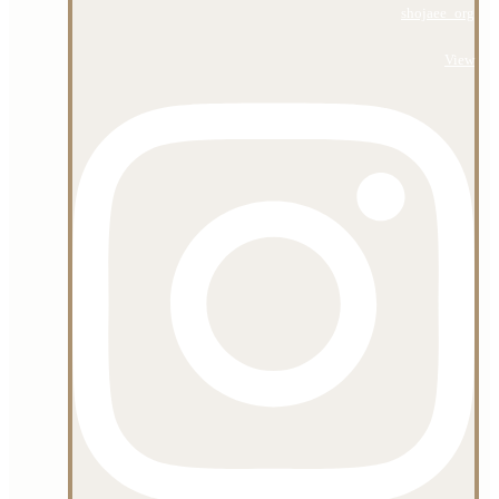
shojaee_org
View