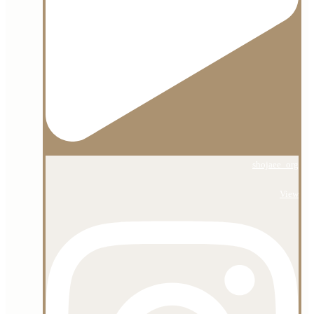
shojaee_org
View