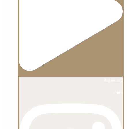
shojaee_org
View