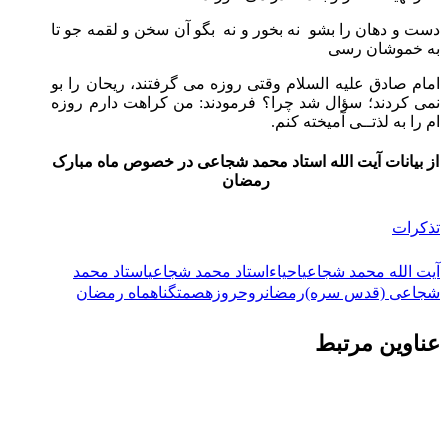
دست و دهان را بشو نه بخور و نه بگو آن سخن و لقمه جو تا
به خموشان رسی
امام صادق علیه السلام وقتی روزه می گرفتند، ریحان را بو
نمی کردند؛ سؤال شد چرا؟ فرمودند: من کراهت دارم روزه
ام را به لذتــی آمیخته کنم.
از بیانات آیت الله استاد محمد شجاعی در خصوص ماه مبارک
رمضان
تذکرات
آیت الله محمد شجاعی
احیاء
استاد محمد شجاعی
استاد محمد
شجاعی (قدس سره)
رمضان
روح
روزه
صمت
گناه
ماه رمضان
عناوین مرتبط