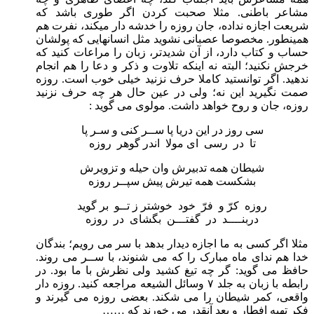
مشاعر باطنی. مثلا صحبت کردن اگر طوری باشد که
شریعت اجازه نداده، جان روزه را خدشه دار میکند، نفرت هم
همینطور. مخصوصا عصبانی نشوید مثل انسانهایی که پولشان
حساب و کتاب دارد، از آن شدیدتر، زبان را مراعات کنید که
خرجش نکنید؛ البته نه اینکه تلاوت و ذکر و دعا را هم انجام
ندهید. اگر توانستید کاملا حرف نزنید خیلی خوب است. روزه
صمت نگیرید این نه؛ ولی در عین حال هر چه حرف نزنید
روزه، جان و روح خواهد داشت. مولوی می گوید :
سی روز در این دریا پا ســر کنی و سـر پا
تا در رسی ای مولا اندر گوهر روزه
شیطان همه تدبیرش وان حیله و تزویرش
بشکست همه تیرش پیش سپــر روزه
روزه کرّ و فرّ خود خوشتر ز تــو بر گوید
دربنــــد در گفتـــن بگشای در روزه
مثلا اگر کسی به ما اجازه دیدار بدهد با سر می رویم؛ بندگان
خدا هم ندای ماه مبارک را که می شنوند، با ســر می روند.
حافظ می گوید: گر چه تیغ کشید ولی نظرش با ما بود. در
رابطه با زبان به جلد ۷ وسائل الشیعه مراجعه کنید. روزه دار
واقعی، کمر شیطان را می شکند. بعضی روزه می گیرند و
فکر تهیه افطار و بعد آنقدر می خورند که ……