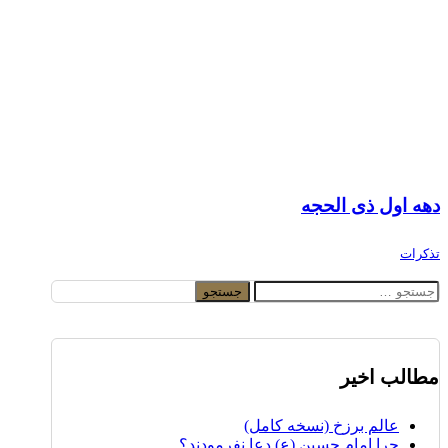
دهه اول ذی الحجه
تذکرات
جستجو
برای:
مطالب اخیر
عالم برزخ (نسخه کامل)
چرا امام حسین (ع) دعا نفرمودند؟