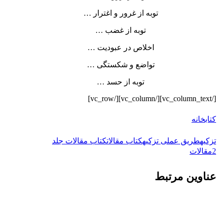
توبه از غرور و اغترار …
توبه از غضب …
اخلاص در عبودیت …
تواضع و شکستگی …
توبه از حسد …
[/vc_column_text][/vc_column][/vc_row]
کتابخانه
تزکیه
طریق عملی تزکیه
کتاب مقالات
کتاب مقالات جلد
2
مقالات
عناوین مرتبط