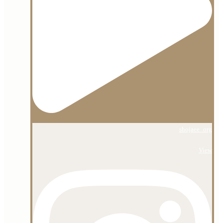
shojaee_org
View