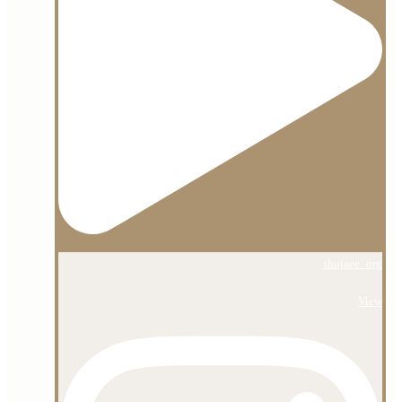
shojaee_org
View