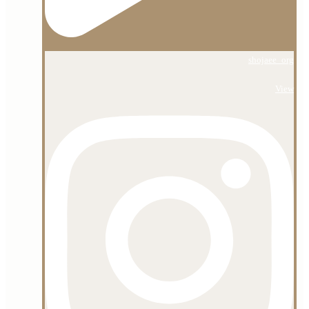
shojaee_org
View