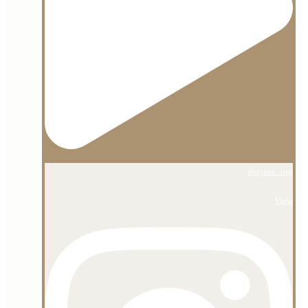
shojaee_org
View