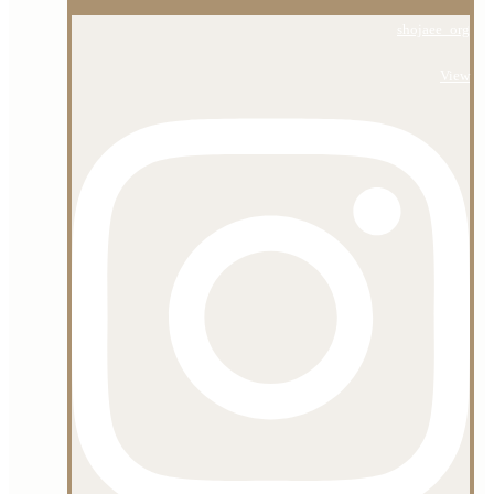
shojaee_org
View