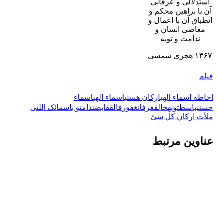
استدلالی و عرفانی
 محضر نور
آن با براهین محکم و
ح حال
انطباق آن با اعمال و
لاعیه
معاصی انسان و
باره مرکز نشر
ندامت و توبه
۱۳۶۷ هجری شمسی
فیلم
احاطه اسماء الهی
ارکان هستی
اسماء الهی
اسماء
حسنی
باسط
توبه
خالق
عرفان
غفور
فالق
قابض
ندامت
و باسمائک اللتی
ملأت ارکان کل شئ
عناوین مرتبط