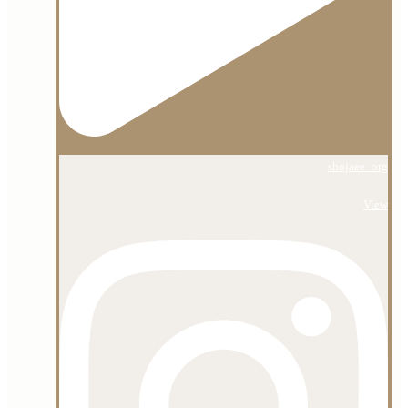
shojaee_org
View