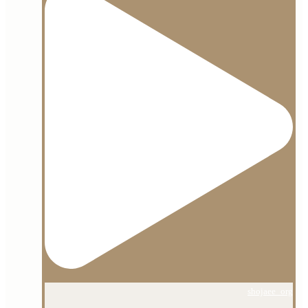
shojaee_org