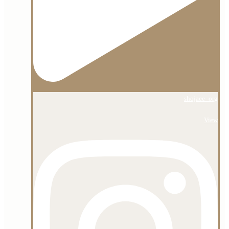
shojaee_org
View