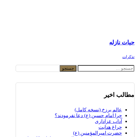
حیات نازله
تذکرات
جستجو
برای:
مطالب اخیر
عالم برزخ (نسخه کامل)
چرا امام حسین (ع) دعا نفرمودند؟
آداب عزاداری
چراغ هدایت
حضرت امیرالمؤمنین (ع)