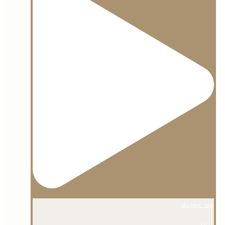
shojaee_org