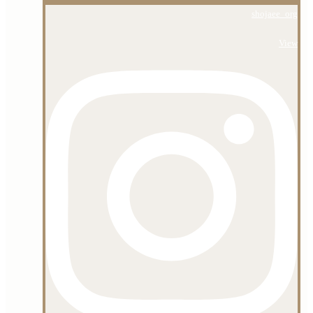
shojaee_org
View