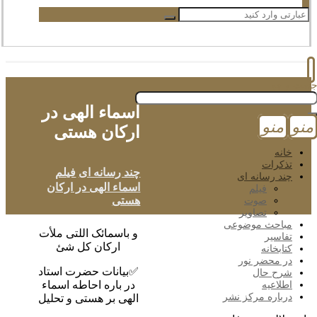
اسماء الهی در
ارکان هستی
جو
منو
چند رسانه ای
فیلم
اسماء الهی در ارکان
هستی
نه
کرات
د رسانه ای
و باسمائک اللتی ملأت
فیلم
ارکان کل شئ
صوت
تصاویر
✅بیانات حضرت استاد
احث موضوعی
در باره احاطه اسماء
اسیر
الهی بر هستی و تحلیل
ابخانه