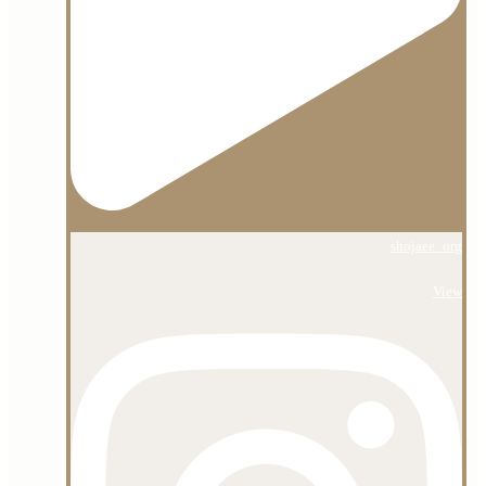
shojaee_org
View